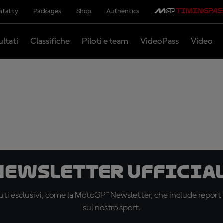
itality
Packages
Shop
Authentics
ultati
Classifiche
Piloti e team
VideoPass
Video
 newsletter ufficial
ti esclusivi, come la MotoGP™ Newsletter, che include report de
sul nostro sport.