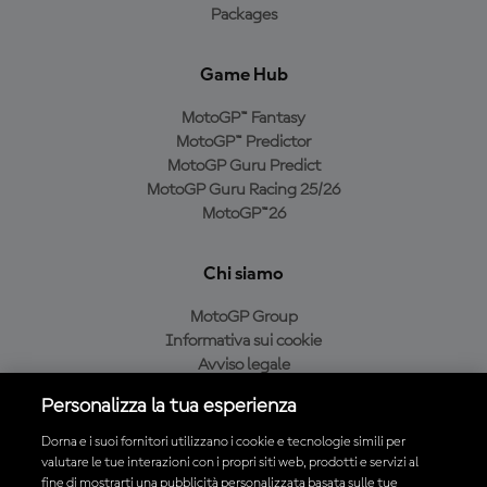
Packages
Game Hub
MotoGP™ Fantasy
MotoGP™ Predictor
MotoGP Guru Predict
MotoGP Guru Racing 25/26
MotoGP™26
Chi siamo
MotoGP Group
Informativa sui cookie
Avviso legale
Informativa sulla privacy
Personalizza la tua esperienza
Condizioni di acquisto
Dorna e i suoi fornitori utilizzano i cookie e tecnologie simili per
valutare le tue interazioni con i propri siti web, prodotti e servizi al
fine di mostrarti una pubblicità personalizzata basata sulle tue