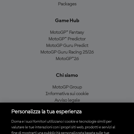
Packages
Game Hub
MotoGP™ Fantasy
MotoGP™ Predictor
MotoGP Guru Predict
MotoGP Guru Racing 25/26
MotoGP™26
Chi siamo
MotoGP Group
Informativa sui cookie
Avviso legale
Informativa sulla privacy
Personalizza la tua esperienza
Condizioni di acquisto
Dorna e i suoi fornitori utilizzano i cookie e tecnologie simili per
valutare le tue interazioni con i propri siti web, prodotti e servizi al
fine di mostrarti una pubblicità personalizzata basata sulle tue