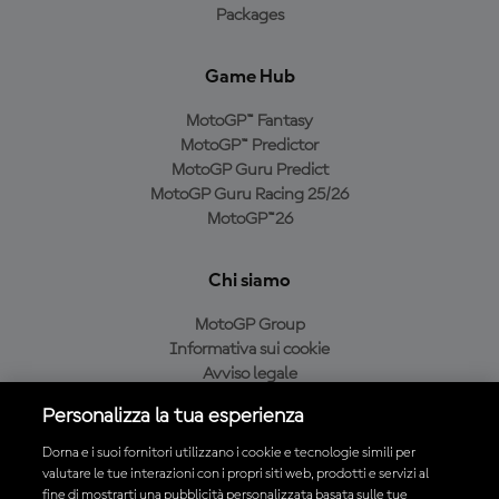
Packages
Game Hub
MotoGP™ Fantasy
MotoGP™ Predictor
MotoGP Guru Predict
MotoGP Guru Racing 25/26
MotoGP™26
Chi siamo
MotoGP Group
Informativa sui cookie
Avviso legale
Informativa sulla privacy
Personalizza la tua esperienza
Condizioni di acquisto
Dorna e i suoi fornitori utilizzano i cookie e tecnologie simili per
valutare le tue interazioni con i propri siti web, prodotti e servizi al
fine di mostrarti una pubblicità personalizzata basata sulle tue