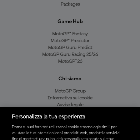
Packages
Game Hub
MotoGP™ Fantasy
MotoGP™ Predictor
MotoGP Guru Predict
MotoGP Guru Racing 25/26
MotoGP™26
Chi siamo
MotoGP Group
Informativa sui cookie
Avviso legale
Informativa sulla privacy
Personalizza la tua esperienza
Condizioni di acquisto
Dorna e i suoi fornitori utilizzano i cookie e tecnologie simili per
valutare le tue interazioni con i propri siti web, prodotti e servizi al
fine di mostrarti una pubblicità personalizzata basata sulle tue