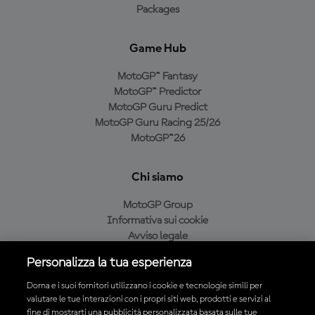
Packages
Game Hub
MotoGP™ Fantasy
MotoGP™ Predictor
MotoGP Guru Predict
MotoGP Guru Racing 25/26
MotoGP™26
Chi siamo
MotoGP Group
Informativa sui cookie
Avviso legale
Informativa sulla privacy
Personalizza la tua esperienza
Condizioni di acquisto
Dorna e i suoi fornitori utilizzano i cookie e tecnologie simili per
valutare le tue interazioni con i propri siti web, prodotti e servizi al
fine di mostrarti una pubblicità personalizzata basata sulle tue