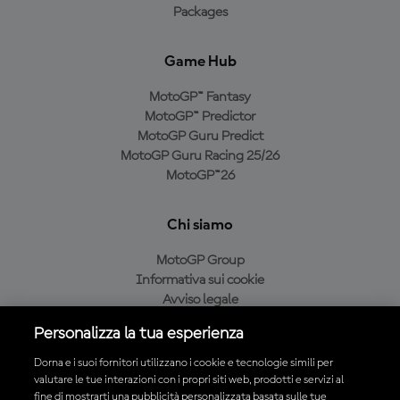
Packages
Game Hub
MotoGP™ Fantasy
MotoGP™ Predictor
MotoGP Guru Predict
MotoGP Guru Racing 25/26
MotoGP™26
Chi siamo
MotoGP Group
Informativa sui cookie
Avviso legale
Informativa sulla privacy
Personalizza la tua esperienza
Condizioni di acquisto
Dorna e i suoi fornitori utilizzano i cookie e tecnologie simili per
valutare le tue interazioni con i propri siti web, prodotti e servizi al
fine di mostrarti una pubblicità personalizzata basata sulle tue