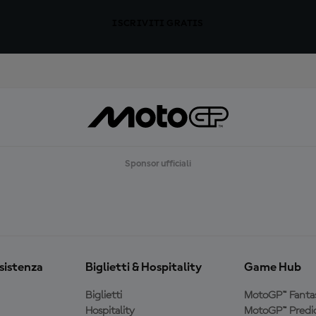
ISCRIVITI GRATIS
Sponsor ufficiali
ssistenza
Biglietti & Hospitality
Game Hub
Biglietti
MotoGP™ Fanta
Hospitality
MotoGP™ Predic