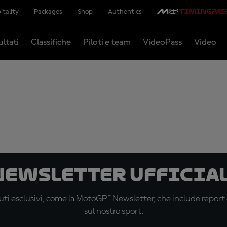
itality
Packages
Shop
Authentics
ultati
Classifiche
Piloti e team
VideoPass
Video
 newsletter ufficial
ti esclusivi, come la MotoGP™ Newsletter, che include report de
sul nostro sport.