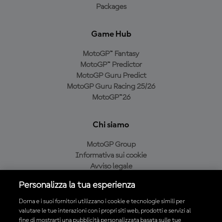
Packages
Game Hub
MotoGP™ Fantasy
MotoGP™ Predictor
MotoGP Guru Predict
MotoGP Guru Racing 25/26
MotoGP™26
Chi siamo
MotoGP Group
Informativa sui cookie
Avviso legale
Informativa sulla privacy
Personalizza la tua esperienza
Condizioni di acquisto
Dorna e i suoi fornitori utilizzano i cookie e tecnologie simili per
valutare le tue interazioni con i propri siti web, prodotti e servizi al
fine di mostrarti una pubblicità personalizzata basata sulle tue