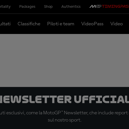
itality
Packages
Shop
Authentics
ultati
Classifiche
Piloti e team
VideoPass
Video
 newsletter ufficial
ti esclusivi, come la MotoGP™ Newsletter, che include report de
sul nostro sport.