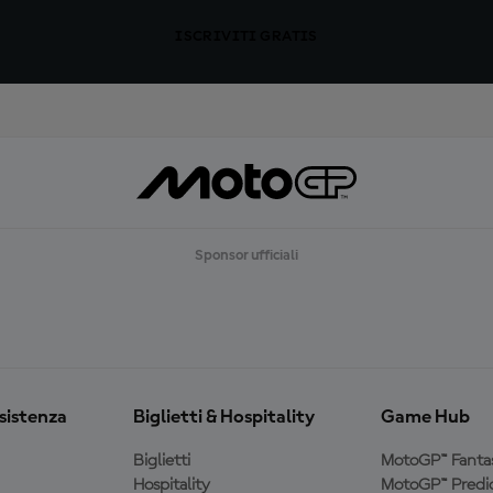
ISCRIVITI GRATIS
Sponsor ufficiali
ssistenza
Biglietti & Hospitality
Game Hub
Biglietti
MotoGP™ Fanta
Hospitality
MotoGP™ Predic