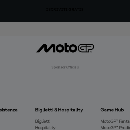
ISCRIVITI GRATIS
Sponsor ufficiali
ssistenza
Biglietti & Hospitality
Game Hub
Biglietti
MotoGP™ Fanta
Hospitality
MotoGP™ Predic