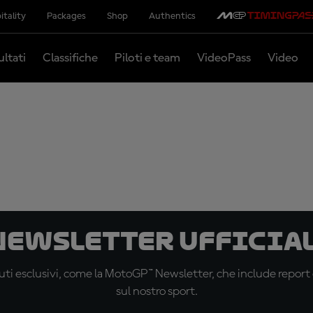
itality
Packages
Shop
Authentics
ultati
Classifiche
Piloti e team
VideoPass
Video
 newsletter ufficial
ti esclusivi, come la MotoGP™ Newsletter, che include report de
sul nostro sport.