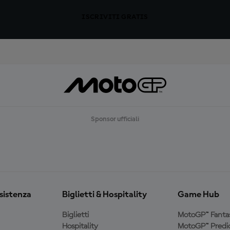
ISCRIVITI GRATIS
Sponsor ufficiali
ssistenza
Biglietti & Hospitality
Game Hub
Biglietti
MotoGP™ Fanta
Hospitality
MotoGP™ Predic