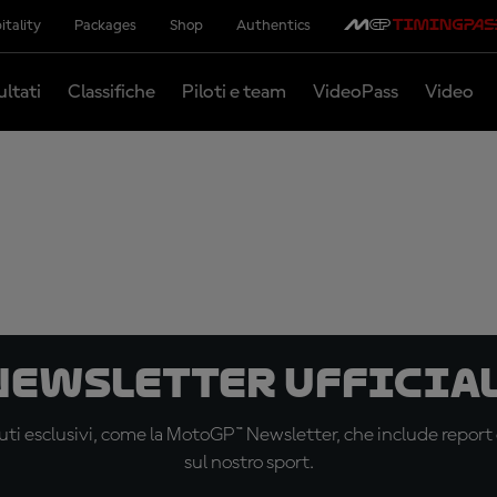
itality
Packages
Shop
Authentics
ultati
Classifiche
Piloti e team
VideoPass
Video
 newsletter ufficial
ti esclusivi, come la MotoGP™ Newsletter, che include report de
sul nostro sport.