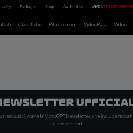
itality
Packages
Shop
Authentics
ultati
Classifiche
Piloti e team
VideoPass
Video
 newsletter ufficial
ti esclusivi, come la MotoGP™ Newsletter, che include report de
sul nostro sport.