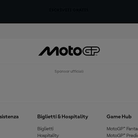
ISCRIVITI GRATIS
Sponsor ufficiali
ssistenza
Biglietti & Hospitality
Game Hub
Biglietti
MotoGP™ Fanta
Hospitality
MotoGP™ Predic