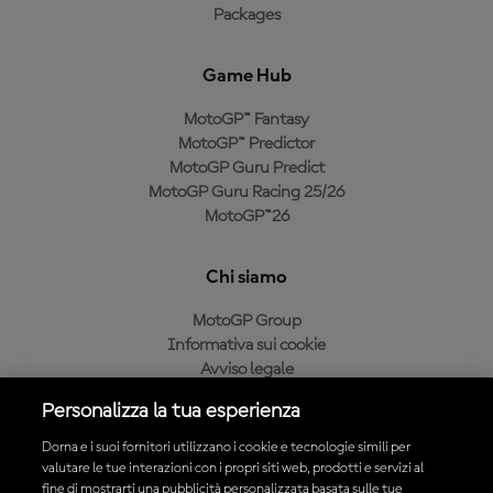
Packages
Game Hub
MotoGP™ Fantasy
MotoGP™ Predictor
MotoGP Guru Predict
MotoGP Guru Racing 25/26
MotoGP™26
Chi siamo
MotoGP Group
Informativa sui cookie
Avviso legale
Informativa sulla privacy
Personalizza la tua esperienza
Condizioni di acquisto
Dorna e i suoi fornitori utilizzano i cookie e tecnologie simili per
valutare le tue interazioni con i propri siti web, prodotti e servizi al
fine di mostrarti una pubblicità personalizzata basata sulle tue