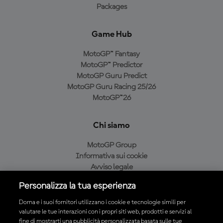
Packages
Game Hub
MotoGP™ Fantasy
MotoGP™ Predictor
MotoGP Guru Predict
MotoGP Guru Racing 25/26
MotoGP™26
Chi siamo
MotoGP Group
Informativa sui cookie
Avviso legale
Informativa sulla privacy
Personalizza la tua esperienza
Condizioni di acquisto
Dorna e i suoi fornitori utilizzano i cookie e tecnologie simili per
valutare le tue interazioni con i propri siti web, prodotti e servizi al
fine di mostrarti una pubblicità personalizzata basata sulle tue