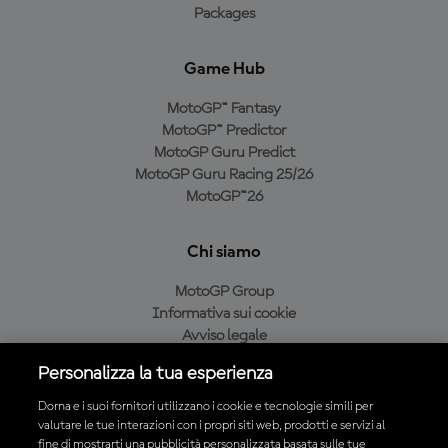
Packages
Game Hub
MotoGP™ Fantasy
MotoGP™ Predictor
MotoGP Guru Predict
MotoGP Guru Racing 25/26
MotoGP™26
Chi siamo
MotoGP Group
Informativa sui cookie
Avviso legale
Informativa sulla privacy
Personalizza la tua esperienza
Condizioni di acquisto
Dorna e i suoi fornitori utilizzano i cookie e tecnologie simili per
valutare le tue interazioni con i propri siti web, prodotti e servizi al
fine di mostrarti una pubblicità personalizzata basata sulle tue