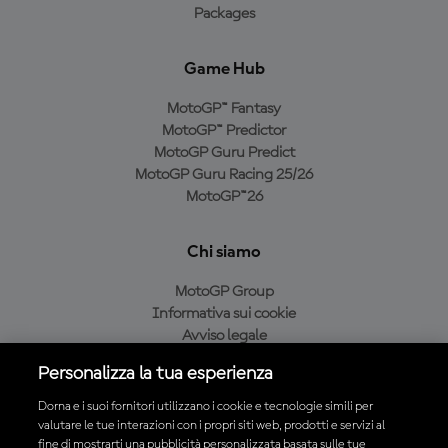
Packages
Game Hub
MotoGP™ Fantasy
MotoGP™ Predictor
MotoGP Guru Predict
MotoGP Guru Racing 25/26
MotoGP™26
Chi siamo
MotoGP Group
Informativa sui cookie
Avviso legale
Informativa sulla privacy
Personalizza la tua esperienza
Condizioni di acquisto
Dorna e i suoi fornitori utilizzano i cookie e tecnologie simili per
valutare le tue interazioni con i propri siti web, prodotti e servizi al
fine di mostrarti una pubblicità personalizzata basata sulle tue