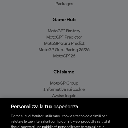
Packages
Game Hub
MotoGP™ Fantasy
MotoGP™ Predictor
MotoGP Guru Predict
MotoGP Guru Racing 25/26
MotoGP™26
Chi siamo
MotoGP Group
Informativa sui cookie
Avviso legale
Informativa sulla privacy
Personalizza la tua esperienza
Condizioni di acquisto
Dorna e i suoi fornitori utilizzano i cookie e tecnologie simili per
valutare le tue interazioni con i propri siti web, prodotti e servizi al
fine di mostrarti una pubblicità personalizzata basata sulle tue