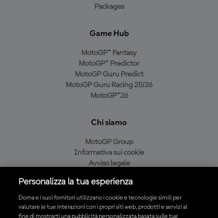
Packages
Game Hub
MotoGP™ Fantasy
MotoGP™ Predictor
MotoGP Guru Predict
MotoGP Guru Racing 25/26
MotoGP™26
Chi siamo
MotoGP Group
Informativa sui cookie
Avviso legale
Informativa sulla privacy
Personalizza la tua esperienza
Condizioni di acquisto
Dorna e i suoi fornitori utilizzano i cookie e tecnologie simili per
valutare le tue interazioni con i propri siti web, prodotti e servizi al
fine di mostrarti una pubblicità personalizzata basata sulle tue