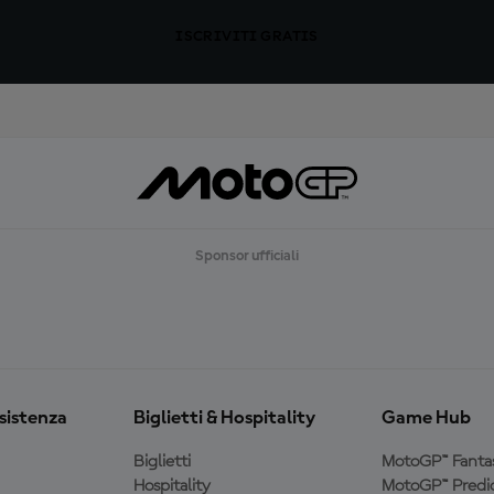
ISCRIVITI GRATIS
Sponsor ufficiali
ssistenza
Biglietti & Hospitality
Game Hub
Biglietti
MotoGP™ Fanta
Hospitality
MotoGP™ Predic