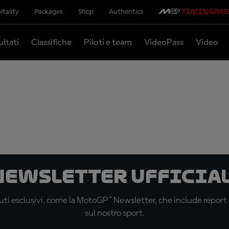
itality
Packages
Shop
Authentics
ultati
Classifiche
Piloti e team
VideoPass
Video
 newsletter ufficial
ti esclusivi, come la MotoGP™ Newsletter, che include report de
sul nostro sport.