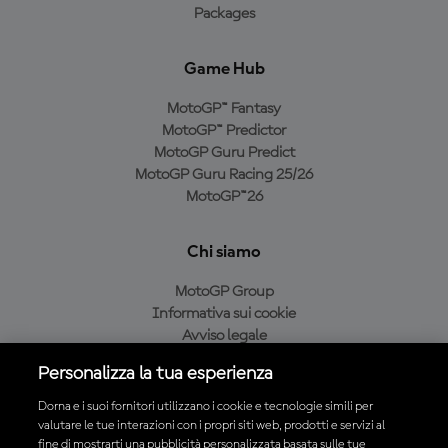
Packages
Game Hub
MotoGP™ Fantasy
MotoGP™ Predictor
MotoGP Guru Predict
MotoGP Guru Racing 25/26
MotoGP™26
Chi siamo
MotoGP Group
Informativa sui cookie
Avviso legale
Informativa sulla privacy
Personalizza la tua esperienza
Condizioni di acquisto
Dorna e i suoi fornitori utilizzano i cookie e tecnologie simili per
valutare le tue interazioni con i propri siti web, prodotti e servizi al
fine di mostrarti una pubblicità personalizzata basata sulle tue