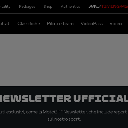
itality
Packages
Shop
Authentics
ultati
Classifiche
Piloti e team
VideoPass
Video
 newsletter ufficial
ti esclusivi, come la MotoGP™ Newsletter, che include report de
sul nostro sport.