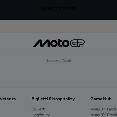
ISCRIVITI GRATIS
Sponsor ufficiali
ssistenza
Biglietti & Hospitality
Game Hub
Biglietti
MotoGP™ Fanta
Hospitality
MotoGP™ Predic