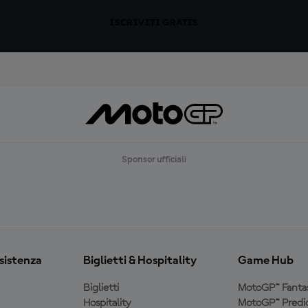
ISCRIVITI GRATIS
Sponsor ufficiali
ssistenza
Biglietti & Hospitality
Game Hub
Biglietti
MotoGP™ Fanta
Hospitality
MotoGP™ Predic