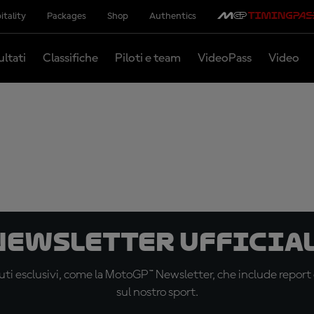
itality
Packages
Shop
Authentics
ultati
Classifiche
Piloti e team
VideoPass
Video
 newsletter ufficial
ti esclusivi, come la MotoGP™ Newsletter, che include report de
sul nostro sport.