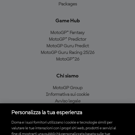
Packages
Game Hub
MotoGP™ Fantasy
MotoGP™ Predictor
MotoGP Guru Predict
MotoGP Guru Racing 25/26
MotoGP™26
Chi siamo
MotoGP Group
Informativa sui cookie
Avviso legale
Informativa sulla privacy
Personalizza la tua esperienza
Condizioni di acquisto
Dorna e i suoi fornitori utilizzano i cookie e tecnologie simili per
valutare le tue interazioni con i propri siti web, prodotti e servizi al
fine di mostrarti una pubblicità personalizzata basata sulle tue