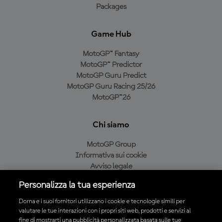
Packages
Game Hub
MotoGP™ Fantasy
MotoGP™ Predictor
MotoGP Guru Predict
MotoGP Guru Racing 25/26
MotoGP™26
Chi siamo
MotoGP Group
Informativa sui cookie
Avviso legale
Informativa sulla privacy
Personalizza la tua esperienza
Condizioni di acquisto
Dorna e i suoi fornitori utilizzano i cookie e tecnologie simili per
valutare le tue interazioni con i propri siti web, prodotti e servizi al
fine di mostrarti una pubblicità personalizzata basata sulle tue