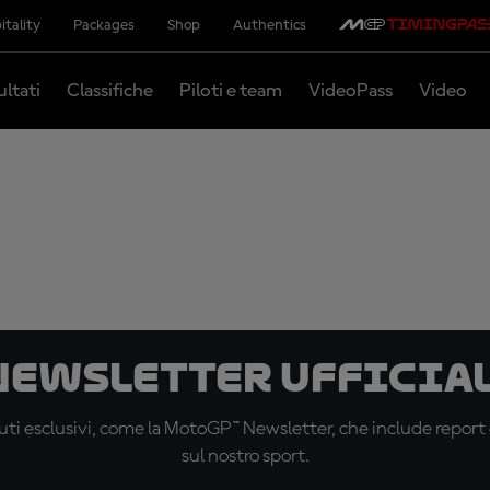
itality
Packages
Shop
Authentics
ultati
Classifiche
Piloti e team
VideoPass
Video
 newsletter ufficial
ti esclusivi, come la MotoGP™ Newsletter, che include report de
sul nostro sport.