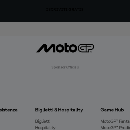
ISCRIVITI GRATIS
Sponsor ufficiali
ssistenza
Biglietti & Hospitality
Game Hub
Biglietti
MotoGP™ Fanta
Hospitality
MotoGP™ Predic