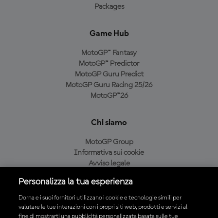
Packages
Game Hub
MotoGP™ Fantasy
MotoGP™ Predictor
MotoGP Guru Predict
MotoGP Guru Racing 25/26
MotoGP™26
Chi siamo
MotoGP Group
Informativa sui cookie
Avviso legale
Informativa sulla privacy
Personalizza la tua esperienza
Condizioni di acquisto
Dorna e i suoi fornitori utilizzano i cookie e tecnologie simili per
valutare le tue interazioni con i propri siti web, prodotti e servizi al
fine di mostrarti una pubblicità personalizzata basata sulle tue