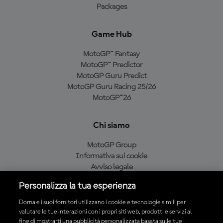
Packages
Game Hub
MotoGP™ Fantasy
MotoGP™ Predictor
MotoGP Guru Predict
MotoGP Guru Racing 25/26
MotoGP™26
Chi siamo
MotoGP Group
Informativa sui cookie
Avviso legale
Informativa sulla privacy
Personalizza la tua esperienza
Condizioni di acquisto
Dorna e i suoi fornitori utilizzano i cookie e tecnologie simili per
valutare le tue interazioni con i propri siti web, prodotti e servizi al
fine di mostrarti una pubblicità personalizzata basata sulle tue