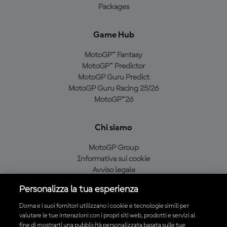
Packages
Game Hub
MotoGP™ Fantasy
MotoGP™ Predictor
MotoGP Guru Predict
MotoGP Guru Racing 25/26
MotoGP™26
Chi siamo
MotoGP Group
Informativa sui cookie
Avviso legale
Informativa sulla privacy
Personalizza la tua esperienza
Condizioni di acquisto
Dorna e i suoi fornitori utilizzano i cookie e tecnologie simili per
valutare le tue interazioni con i propri siti web, prodotti e servizi al
fine di mostrarti una pubblicità personalizzata basata sulle tue