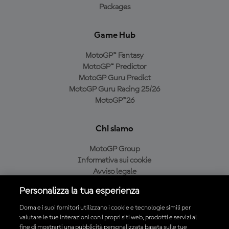
Packages
Game Hub
MotoGP™ Fantasy
MotoGP™ Predictor
MotoGP Guru Predict
MotoGP Guru Racing 25/26
MotoGP™26
Chi siamo
MotoGP Group
Informativa sui cookie
Avviso legale
Informativa sulla privacy
Personalizza la tua esperienza
Condizioni di acquisto
Dorna e i suoi fornitori utilizzano i cookie e tecnologie simili per
valutare le tue interazioni con i propri siti web, prodotti e servizi al
fine di mostrarti una pubblicità personalizzata basata sulle tue