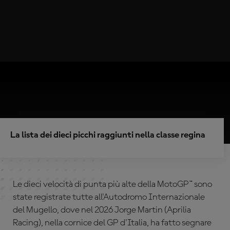
La lista dei dieci picchi raggiunti nella classe regina
Le dieci velocità di punta più alte della MotoGP™ sono
state registrate tutte all'Autodromo Internazionale
del Mugello, dove nel 2026 Jorge Martin (Aprilia
Racing), nella cornice del GP d'Italia, ha fatto segnare