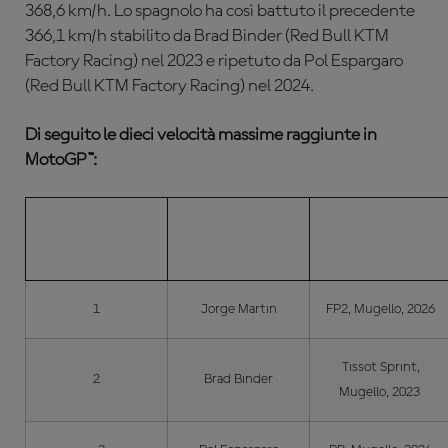
368,6 km/h. Lo spagnolo ha così battuto il precedente
366,1 km/h stabilito da
Brad Binder (Red Bull KTM
Factory Racing) nel 2023 e ripetuto da Pol Espargaro
(Red Bull KTM Factory Racing) nel 2024.
Di seguito le dieci velocità massime raggiunte in
MotoGP™:
DOVE E
POS.
PILOTA
QUANDO
1
Jorge Martin
FP2, Mugello, 2026
Tissot Sprint,
2
Brad Binder
Mugello, 2023