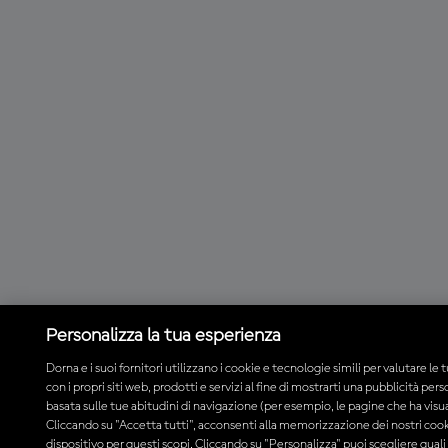
Personalizza la tua esperienza
Dorna e i suoi fornitori utilizzano i cookie e tecnologie simili per valutare le 
con i propri siti web, prodotti e servizi al fine di mostrarti una pubblicità per
basata sulle tue abitudini di navigazione (per esempio, le pagine che ha visua
Cliccando su "Accetta tutti", acconsenti alla memorizzazione dei nostri cook
dispositivo per questi scopi. Cliccando su "Personalizza" puoi scegliere quali