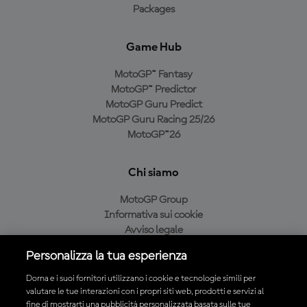
Packages
Game Hub
MotoGP™ Fantasy
MotoGP™ Predictor
MotoGP Guru Predict
MotoGP Guru Racing 25/26
MotoGP™26
Chi siamo
MotoGP Group
Informativa sui cookie
Avviso legale
Informativa sulla privacy
Personalizza la tua esperienza
Condizioni di acquisto
Dorna e i suoi fornitori utilizzano i cookie e tecnologie simili per
valutare le tue interazioni con i propri siti web, prodotti e servizi al
fine di mostrarti una pubblicità personalizzata basata sulle tue