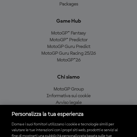
Packages
Game Hub
MotoGP™ Fantasy
MotoGP™ Predictor
MotoGP Guru Predict
MotoGP Guru Racing 25/26
MotoGP™26
Chi siamo
MotoGP Group
Informativa sui cookie
Avviso legale
Informativa sulla privacy
Personalizza la tua esperienza
Condizioni di acquisto
Dorna e i suoi fornitori utilizzano i cookie e tecnologie simili per
valutare le tue interazioni con i propri siti web, prodotti e servizi al
fine di mostrarti una pubblicità personalizzata basata sulle tue