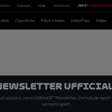
itality
Packages
Shop
Authentics
ultati
Classifiche
Piloti e team
VideoPass
Video
 newsletter ufficial
ti esclusivi, come la MotoGP™ Newsletter, che include report de
sul nostro sport.