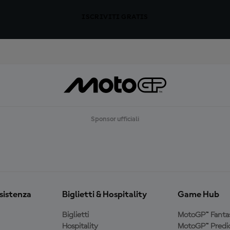
ISCRIVITI GRATIS
Sponsor ufficiali
ssistenza
Biglietti & Hospitality
Game Hub
Biglietti
MotoGP™ Fanta
Hospitality
MotoGP™ Predic