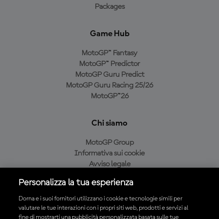
Packages
Game Hub
MotoGP™ Fantasy
MotoGP™ Predictor
MotoGP Guru Predict
MotoGP Guru Racing 25/26
MotoGP™26
Chi siamo
MotoGP Group
Informativa sui cookie
Avviso legale
Informativa sulla privacy
Personalizza la tua esperienza
Condizioni di acquisto
Dorna e i suoi fornitori utilizzano i cookie e tecnologie simili per
valutare le tue interazioni con i propri siti web, prodotti e servizi al
fine di mostrarti una pubblicità personalizzata basata sulle tue