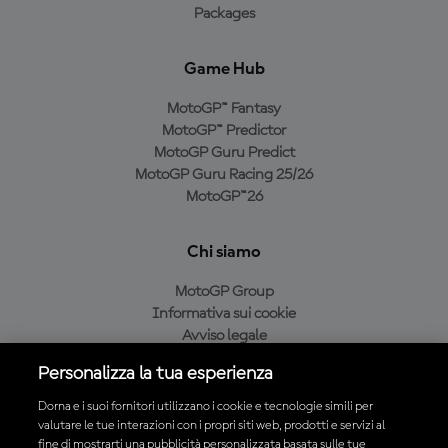
Packages
Game Hub
MotoGP™ Fantasy
MotoGP™ Predictor
MotoGP Guru Predict
MotoGP Guru Racing 25/26
MotoGP™26
Chi siamo
MotoGP Group
Informativa sui cookie
Avviso legale
Informativa sulla privacy
Personalizza la tua esperienza
Condizioni di acquisto
Dorna e i suoi fornitori utilizzano i cookie e tecnologie simili per
valutare le tue interazioni con i propri siti web, prodotti e servizi al
fine di mostrarti una pubblicità personalizzata basata sulle tue