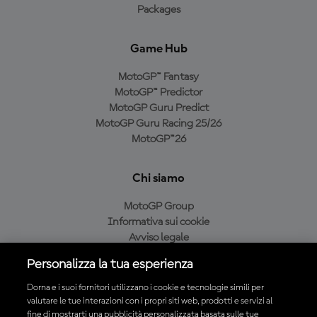
Packages
Game Hub
MotoGP™ Fantasy
MotoGP™ Predictor
MotoGP Guru Predict
MotoGP Guru Racing 25/26
MotoGP™26
Chi siamo
MotoGP Group
Informativa sui cookie
Avviso legale
Informativa sulla privacy
Personalizza la tua esperienza
Condizioni di acquisto
Dorna e i suoi fornitori utilizzano i cookie e tecnologie simili per
valutare le tue interazioni con i propri siti web, prodotti e servizi al
fine di mostrarti una pubblicità personalizzata basata sulle tue