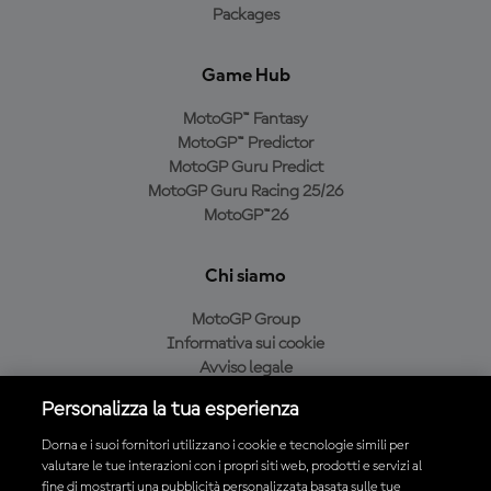
Packages
Game Hub
MotoGP™ Fantasy
MotoGP™ Predictor
MotoGP Guru Predict
MotoGP Guru Racing 25/26
MotoGP™26
Chi siamo
MotoGP Group
Informativa sui cookie
Avviso legale
Informativa sulla privacy
Personalizza la tua esperienza
Condizioni di acquisto
Dorna e i suoi fornitori utilizzano i cookie e tecnologie simili per
valutare le tue interazioni con i propri siti web, prodotti e servizi al
fine di mostrarti una pubblicità personalizzata basata sulle tue