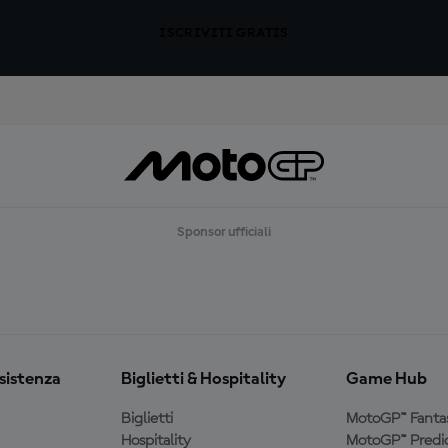
ISCRIVITI GRATIS
Sponsor ufficiali
ssistenza
Biglietti & Hospitality
Game Hub
Biglietti
MotoGP™ Fanta
Hospitality
MotoGP™ Predic