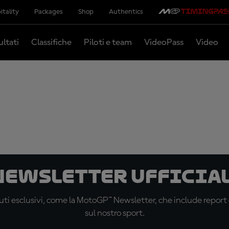
itality
Packages
Shop
Authentics
ultati
Classifiche
Piloti e team
VideoPass
Video
 newsletter ufficial
ti esclusivi, come la MotoGP™ Newsletter, che include report de
sul nostro sport.