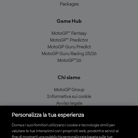
Packages
Game Hub
MotoGP™ Fantasy
MotoGP™ Predictor
MotoGP Guru Predict
MotoGP Guru Racing 25/26
MotoGP™26
Chi siamo
MotoGP Group
Informativa sui cookie
Avviso legale
Informativa sulla privacy
Personalizza la tua esperienza
Condizioni di acquisto
Dorna e i suoi fornitori utilizzano i cookie e tecnologie simili per
valutare le tue interazioni con i propri siti web, prodotti e servizi al
fine di mostrarti una pubblicità personalizzata basata sulle tue