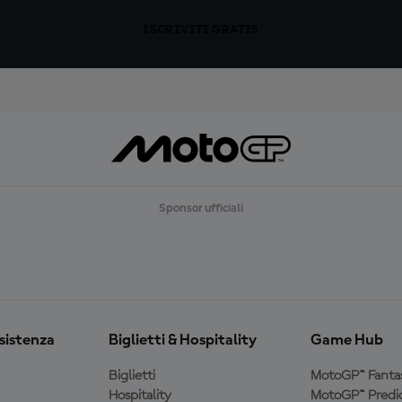
ISCRIVITI GRATIS
Sponsor ufficiali
ssistenza
Biglietti & Hospitality
Game Hub
Biglietti
MotoGP™ Fanta
Hospitality
MotoGP™ Predic