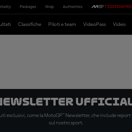
itality
Packages
Shop
Authentics
ultati
Classifiche
Piloti e team
VideoPass
Video
 newsletter ufficial
ti esclusivi, come la MotoGP™ Newsletter, che include report de
sul nostro sport.