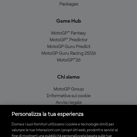
Packages
Game Hub
MotoGP™ Fantasy
MotoGP™ Predictor
MotoGP Guru Predict
MotoGP Guru Racing 25/26
MotoGP™26
Chi siamo
MotoGP Group
Informativa sui cookie
Avviso legale
Informativa sulla privacy
Personalizza la tua esperienza
Condizioni di acquisto
Dorna e i suoi fornitori utilizzano i cookie e tecnologie simili per
valutare le tue interazioni con i propri siti web, prodotti e servizi al
fine di mostrarti una pubblicità personalizzata basata sulle tue