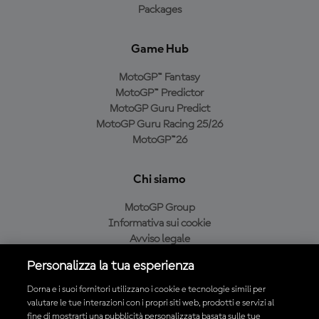
Packages
Game Hub
MotoGP™ Fantasy
MotoGP™ Predictor
MotoGP Guru Predict
MotoGP Guru Racing 25/26
MotoGP™26
Chi siamo
MotoGP Group
Informativa sui cookie
Avviso legale
Informativa sulla privacy
Personalizza la tua esperienza
Condizioni di acquisto
Dorna e i suoi fornitori utilizzano i cookie e tecnologie simili per
valutare le tue interazioni con i propri siti web, prodotti e servizi al
fine di mostrarti una pubblicità personalizzata basata sulle tue