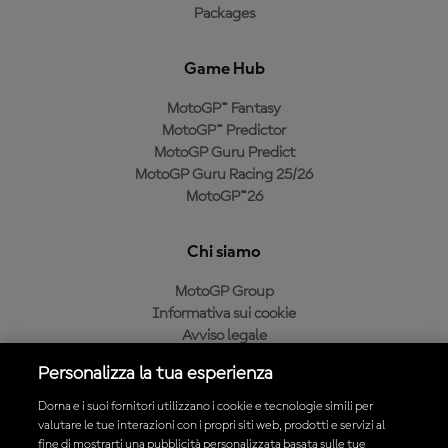
Packages
Game Hub
MotoGP™ Fantasy
MotoGP™ Predictor
MotoGP Guru Predict
MotoGP Guru Racing 25/26
MotoGP™26
Chi siamo
MotoGP Group
Informativa sui cookie
Avviso legale
Informativa sulla privacy
Personalizza la tua esperienza
Condizioni di acquisto
Dorna e i suoi fornitori utilizzano i cookie e tecnologie simili per
valutare le tue interazioni con i propri siti web, prodotti e servizi al
fine di mostrarti una pubblicità personalizzata basata sulle tue