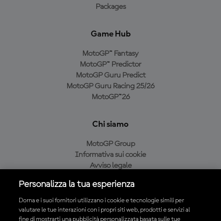
Packages
Game Hub
MotoGP™ Fantasy
MotoGP™ Predictor
MotoGP Guru Predict
MotoGP Guru Racing 25/26
MotoGP™26
Chi siamo
MotoGP Group
Informativa sui cookie
Avviso legale
Informativa sulla privacy
Personalizza la tua esperienza
Condizioni di acquisto
Dorna e i suoi fornitori utilizzano i cookie e tecnologie simili per
valutare le tue interazioni con i propri siti web, prodotti e servizi al
fine di mostrarti una pubblicità personalizzata basata sulle tue