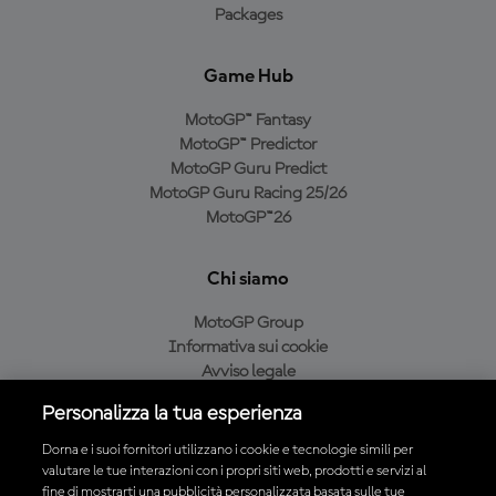
Packages
Game Hub
MotoGP™ Fantasy
MotoGP™ Predictor
MotoGP Guru Predict
MotoGP Guru Racing 25/26
MotoGP™26
Chi siamo
MotoGP Group
Informativa sui cookie
Avviso legale
Informativa sulla privacy
Personalizza la tua esperienza
Condizioni di acquisto
Dorna e i suoi fornitori utilizzano i cookie e tecnologie simili per
valutare le tue interazioni con i propri siti web, prodotti e servizi al
fine di mostrarti una pubblicità personalizzata basata sulle tue