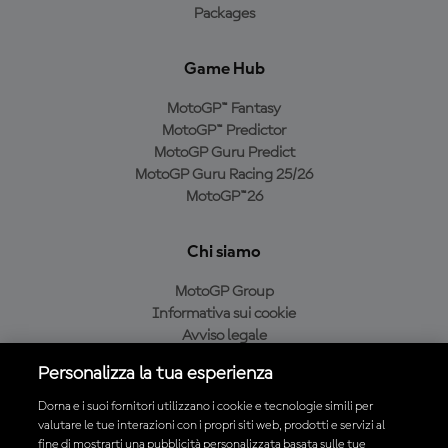
Packages
Game Hub
MotoGP™ Fantasy
MotoGP™ Predictor
MotoGP Guru Predict
MotoGP Guru Racing 25/26
MotoGP™26
Chi siamo
MotoGP Group
Informativa sui cookie
Avviso legale
Informativa sulla privacy
Personalizza la tua esperienza
Condizioni di acquisto
Dorna e i suoi fornitori utilizzano i cookie e tecnologie simili per
valutare le tue interazioni con i propri siti web, prodotti e servizi al
fine di mostrarti una pubblicità personalizzata basata sulle tue