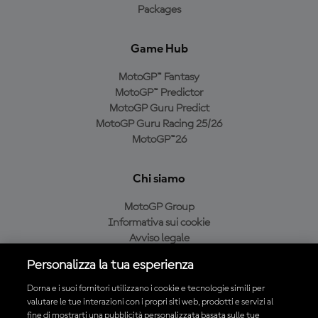
Packages
Game Hub
MotoGP™ Fantasy
MotoGP™ Predictor
MotoGP Guru Predict
MotoGP Guru Racing 25/26
MotoGP™26
Chi siamo
MotoGP Group
Informativa sui cookie
Avviso legale
Informativa sulla privacy
Personalizza la tua esperienza
Condizioni di acquisto
Dorna e i suoi fornitori utilizzano i cookie e tecnologie simili per
valutare le tue interazioni con i propri siti web, prodotti e servizi al
fine di mostrarti una pubblicità personalizzata basata sulle tue