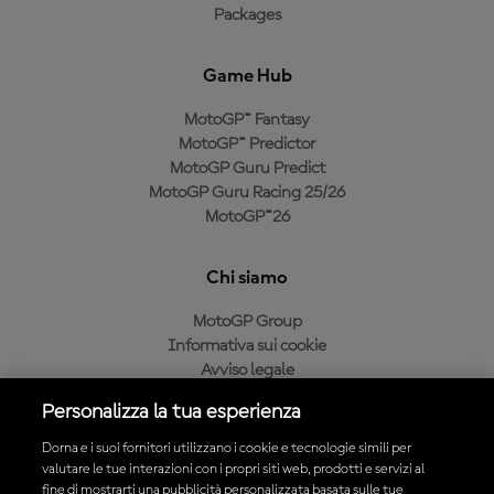
Packages
Game Hub
MotoGP™ Fantasy
MotoGP™ Predictor
MotoGP Guru Predict
MotoGP Guru Racing 25/26
MotoGP™26
Chi siamo
MotoGP Group
Informativa sui cookie
Avviso legale
Informativa sulla privacy
Personalizza la tua esperienza
Condizioni di acquisto
Dorna e i suoi fornitori utilizzano i cookie e tecnologie simili per
valutare le tue interazioni con i propri siti web, prodotti e servizi al
fine di mostrarti una pubblicità personalizzata basata sulle tue