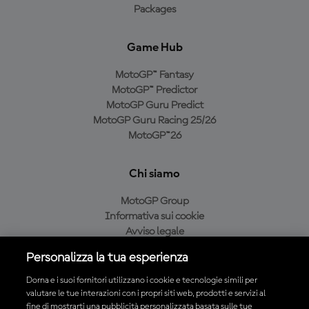
Packages
Game Hub
MotoGP™ Fantasy
MotoGP™ Predictor
MotoGP Guru Predict
MotoGP Guru Racing 25/26
MotoGP™26
Chi siamo
MotoGP Group
Informativa sui cookie
Avviso legale
Informativa sulla privacy
Personalizza la tua esperienza
Condizioni di acquisto
Dorna e i suoi fornitori utilizzano i cookie e tecnologie simili per
valutare le tue interazioni con i propri siti web, prodotti e servizi al
fine di mostrarti una pubblicità personalizzata basata sulle tue